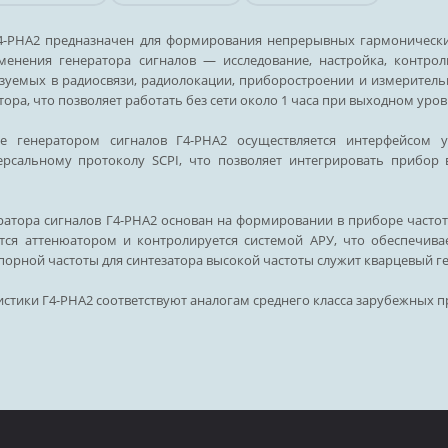
Г4-РНА2 предназначен для формирования непрерывных гармонически
именения генератора сигналов — исследование, настройка, контро
зуемых в радиосвязи, радиолокации, приборостроении и измеритель
ора, что позволяет работать без сети около 1 часа при выходном уров
ие генератором сигналов Г4-РНА2 осуществляется интерфейсом 
рсальному протоколу SCPI, что позволяет интегрировать прибор
атора сигналов Г4-РНА2 основан на формировании в приборе частот
ется аттенюатором и контролируется системой АРУ, что обеспечив
порной частоты для синтезатора высокой частоты служит кварцевый ге
истики Г4-РНА2 соответствуют аналогам среднего класса зарубежных п