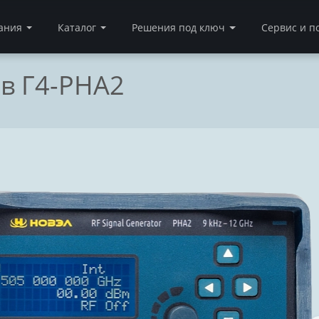
ания
Каталог
Решения под ключ
Сервис и п
в Г4-РНА2