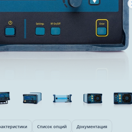
рактеристики
Список опций
Документация