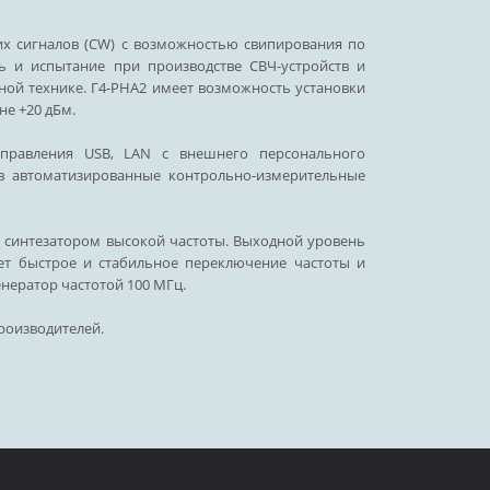
х сигналов (CW) c возможностью свипирования по
ль и испытание при производстве СВЧ-устройств и
ной технике. Г4-РНА2 имеет возможность установки
не +20 дБм.
управления USB, LAN с внешнего персонального
 в автоматизированные контрольно-измерительные
 синтезатором высокой частоты. Выходной уровень
ает быстрое и стабильное переключение частоты и
нератор частотой 100 МГц.
роизводителей.